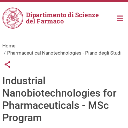
Salta al contenuto principale
Dipartimento di Scienze
del Farmaco
Home
Pharmaceutical Nanotechnologies - Piano degli Studi
Links condivisione social
Share button
Industrial
Nanobiotechnologies for
Pharmaceuticals - MSc
Program