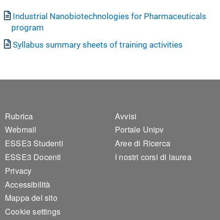
Documento
Industrial Nanobiotechnologies for Pharmaceuticals
program
Documento
Syllabus summary sheets of training activities
Footer 1
Footer 2
Rubrica
Avvisi
Webmail
Portale Unipv
ESSE3 Studenti
Aree di Ricerca
ESSE3 Docenti
I nostri corsi di laurea
Privacy
Accessibilità
Mappa del sito
Cookie settings