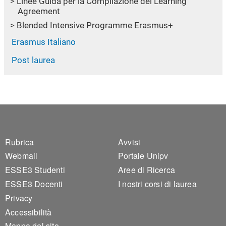
Linee Guida per la Compilazione del Learning
Agreement
Blended Intensive Programme Erasmus+
Erasmus Italiano
Post laurea
Footer 1
Footer 2
Rubrica
Avvisi
Webmail
Portale Unipv
ESSE3 Studenti
Aree di Ricerca
ESSE3 Docenti
I nostri corsi di laurea
Privacy
Accessibilità
Mappa del sito