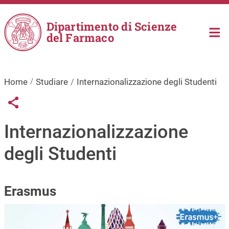
Salta al contenuto principale
Dipartimento di Scienze
del Farmaco
Home
Studiare
Internazionalizzazione degli Studenti
Links condivisione social
Share button
Internazionalizzazione
degli Studenti
Erasmus
Immagine