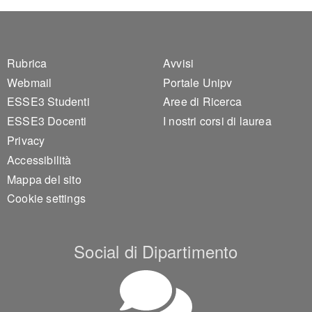
Footer 1
Footer 2
Rubrica
Avvisi
Webmail
Portale Unipv
ESSE3 Studenti
Aree di Ricerca
ESSE3 Docenti
I nostri corsi di laurea
Privacy
Accessibilità
Mappa del sito
Cookie settings
Social di Dipartimento