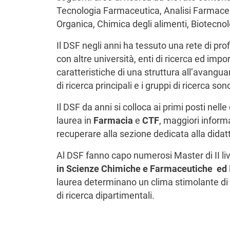
Tecnologia Farmaceutica, Analisi Farmaceu
Organica, Chimica degli alimenti, Biotecno
Il DSF negli anni ha tessuto una rete di pro
con altre università, enti di ricerca ed impo
caratteristiche di una struttura all’avangua
di ricerca principali e i gruppi di ricerca so
Il DSF da anni si colloca ai primi posti nelle 
laurea in
Farmacia
e
CTF
, maggiori inform
recuperare alla sezione dedicata alla didatt
Al DSF fanno capo numerosi Master di II live
in Scienze Chimiche e Farmaceutiche ed
laurea determinano un clima stimolante di c
di ricerca dipartimentali.