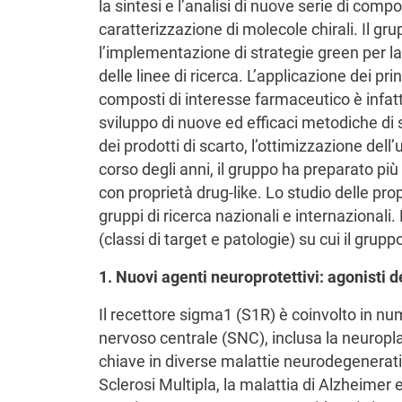
la sintesi e l’analisi di nuove serie di comp
caratterizzazione di molecole chirali. Il g
l’implementazione di strategie green per la
delle linee di ricerca. L’applicazione dei pri
composti di interesse farmaceutico è infatti 
sviluppo di nuove ed efficaci metodiche di si
dei prodotti di scarto, l’ottimizzazione dell’
corso degli anni, il gruppo ha preparato più
con proprietà drug-like. Lo studio delle pro
gruppi di ricerca nazionali e internazionali.
(classi di target e patologie) su cui il gru
1. Nuovi agenti neuroprotettivi: agonisti d
Il recettore sigma1 (S1R) è coinvolto in nu
nervoso centrale (SNC), inclusa la neuropla
chiave in diverse malattie neurodegenerativ
Sclerosi Multipla, la malattia di Alzheimer 