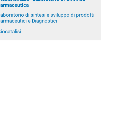
Farmaceutica
aboratorio di sintesi e sviluppo di prodotti
armaceutici e Diagnostici
iocatalisi