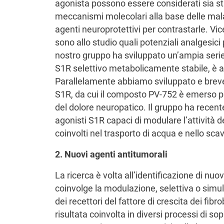
agonista possono essere considerati sia st
meccanismi molecolari alla base delle mal
agenti neuroprotettivi per contrastarle. Vi
sono allo studio quali potenziali analgesici 
nostro gruppo ha sviluppato un’ampia serie 
S1R selettivo metabolicamente stabile, è a
Parallelamente abbiamo sviluppato e brevett
S1R, da cui il composto PV-752 è emerso per
del dolore neuropatico. Il gruppo ha recente
agonisti S1R capaci di modulare l’attività
coinvolti nel trasporto di acqua e nello sca
2. Nuovi agenti antitumorali
La ricerca è volta all’identificazione di nu
coinvolge la modulazione, selettiva o simu
dei recettori del fattore di crescita dei fib
risultata coinvolta in diversi processi di so