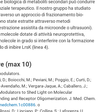
ne biologica di metaboliti secondari può condurre
nziale terapeutico. Il nostro gruppo ha studiato
attraverso un approccio di frazionamento bio-
 sono state estratte attraverso metodi
estrazione assistita da microonde o ultrasuoni).
 molecole dotate di attività neuroprotettiva,
lecole in grado si interferire con la formazione
di inibire LrsK (linea 4).
ve (max 10)
modulators.
, D.; Boiocchi, M.; Peviani, M.; Poggio, E.; Curti, D.;
Avendaño, M.; Vergara-Jaque, A.; Caballero, J.;
 Modulators to Shed Light on Molecular
ding and Receptor Oligomerization. J. Med. Chem.
.jmedchem.1c00886
. o
Rossi, D.; Linciano, P.; Collina, S.; Laforenza, U.