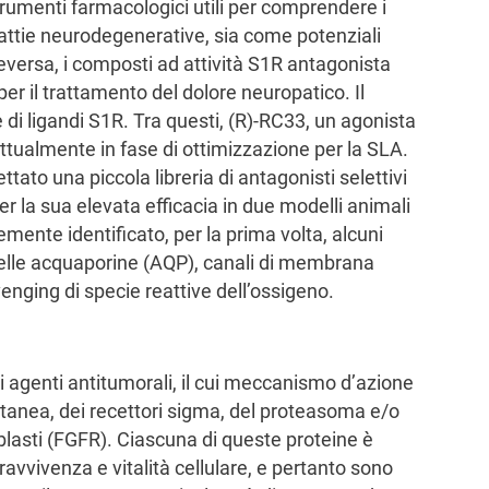
rumenti farmacologici utili per comprendere i
attie neurodegenerative, sia come potenziali
ceversa, i composti ad attività S1R antagonista
per il trattamento del dolore neuropatico. Il
di ligandi S1R. Tra questi, (R)-RC33, un agonista
ttualmente in fase di ottimizzazione per la SLA.
ato una piccola libreria di antagonisti selettivi
 la sua elevata efficacia in due modelli animali
mente identificato, per la prima volta, alcuni
 delle acquaporine (AQP), canali di membrana
venging di specie reattive dell’ossigeno.
ovi agenti antitumorali, il cui meccanismo d’azione
ltanea, dei recettori sigma, del proteasoma e/o
roblasti (FGFR). Ciascuna di queste proteine è
pravvivenza e vitalità cellulare, e pertanto sono