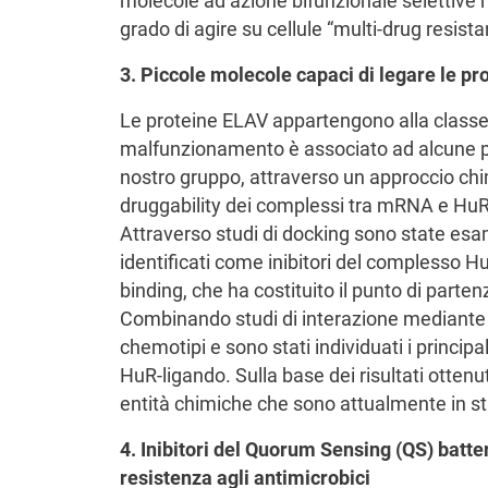
molecole ad azione bifunzionale selettive ne
grado di agire su cellule “multi-drug resist
3. Piccole molecole capaci di legare le p
Le proteine ELAV appartengono alla classe 
malfunzionamento è associato ad alcune pa
nostro gruppo, attraverso un approccio chi
druggability dei complessi tra mRNA e HuR,
Attraverso studi di docking sono state esam
identificati come inibitori del complesso Hu
binding, che ha costituito il punto di parten
Combinando studi di interazione mediante NM
chemotipi e sono stati individuati i principal
HuR-ligando. Sulla base dei risultati ottenu
entità chimiche che sono attualmente in st
4. Inibitori del Quorum Sensing (QS) batte
resistenza agli antimicrobici