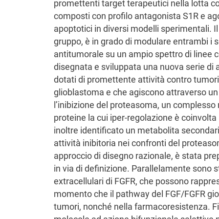
promettenti target terapeutici nella lotta co
composti con profilo antagonista S1R e agon
apoptotici in diversi modelli sperimentali. 
gruppo, è in grado di modulare entrambi i sot
antitumorale su un ampio spettro di linee c
disegnata e sviluppata una nuova serie di a
dotati di promettente attività contro tumor
glioblastoma e che agiscono attraverso un
l’inibizione del proteasoma, un complesso m
proteine la cui iper-regolazione è coinvolta 
inoltre identificato un metabolita seconda
attività inibitoria nei confronti del proteas
approccio di disegno razionale, è stata prep
in via di definizione. Parallelamente sono sta
extracellulari di FGFR, che possono rappres
momento che il pathway del FGF/FGFR gioc
tumori, nonché nella farmacoresistenza. Fin