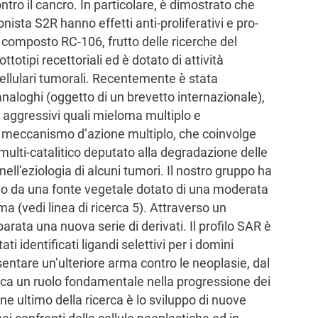
ntro il cancro. In particolare, è dimostrato che
ista S2R hanno effetti anti-proliferativi e pro-
Il composto RC-106, frutto delle ricerche del
totipi recettoriali ed è dotato di attività
ellulari tumorali. Recentemente è stata
naloghi (oggetto di un brevetto internazionale),
i aggressivi quali mieloma multiplo e
 meccanismo d’azione multiplo, che coinvolge
ulti-catalitico deputato alla degradazione delle
nell’eziologia di alcuni tumori. Il nostro gruppo ha
rio da una fonte vegetale dotato di una moderata
oma (vedi linea di ricerca 5). Attraverso un
arata una nuova serie di derivati. Il profilo SAR è
ti identificati ligandi selettivi per i domini
entare un’ulteriore arma contro le neoplasie, dal
a un ruolo fondamentale nella progressione dei
e ultimo della ricerca è lo sviluppo di nuove