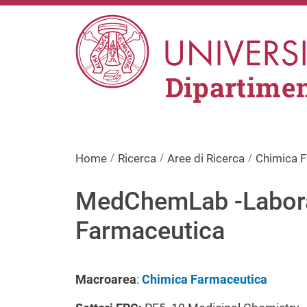
Salta al contenuto principale
Dipartimen
Home
Ricerca
Aree di Ricerca
Chimica 
MedChemLab -Labora
Farmaceutica
Macroarea
:
Chimica Farmaceutica