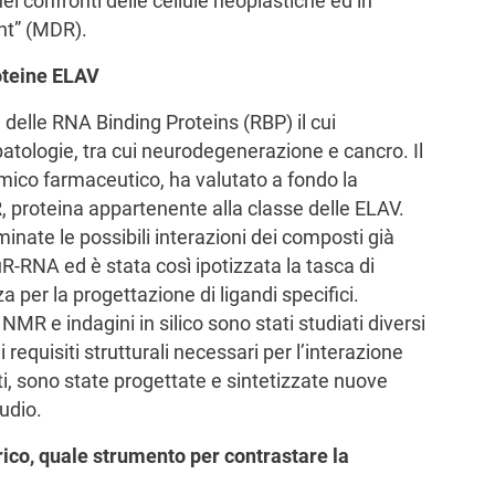
i confronti delle cellule neoplastiche ed in
ant” (MDR).
roteine ELAV
delle RNA Binding Proteins (RBP) il cui
tologie, tra cui neurodegenerazione e cancro. Il
mico farmaceutico, ha valutato a fondo la
 proteina appartenente alla classe delle ELAV.
inate le possibili interazioni dei composti già
R-RNA ed è stata così ipotizzata la tasca di
za per la progettazione di ligandi specifici.
R e indagini in silico sono stati studiati diversi
i requisiti strutturali necessari per l’interazione
ti, sono state progettate e sintetizzate nuove
udio.
rico, quale strumento per contrastare la