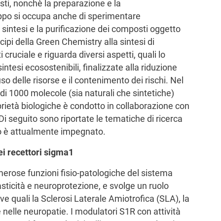
osti, nonchè la preparazione e la
ruppo si occupa anche di sperimentare
 sintesi e la purificazione dei composti oggetto
ncipi della Green Chemistry alla sintesi di
cruciale e riguarda diversi aspetti, quali lo
ntesi ecosostenibili, finalizzate alla riduzione
uso delle risorse e il contenimento dei rischi. Nel
 di 1000 molecole (sia naturali che sintetiche)
prietà biologiche è condotto in collaborazione con
 Di seguito sono riportate le tematiche di ricerca
ppo è attualmente impegnato.
ei recettori sigma1
merose funzioni fisio-patologiche del sistema
sticità e neuroprotezione, e svolge un ruolo
e quali la Sclerosi Laterale Amiotrofica (SLA), la
e nelle neuropatie. I modulatori S1R con attività