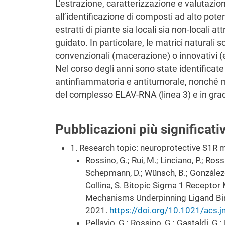
L’estrazione, caratterizzazione e valutazio
all’identificazione di composti ad alto pote
estratti di piante sia locali sia non-locali 
guidato. In particolare, le matrici naturali
convenzionali (macerazione) o innovativi (
Nel corso degli anni sono state identificate
antinfiammatoria e antitumorale, nonché mo
del complesso ELAV-RNA (linea 3) e in grado 
Pubblicazioni più significati
1. Research topic: neuroprotective S1R 
Rossino, G.; Rui, M.; Linciano, P.; Rossi
Schepmann, D.; Wünsch, B.; González-
Collina, S. Bitopic Sigma 1 Receptor
Mechanisms Underpinning Ligand Bin
2021.
https://doi.org/10.1021/acs
Pellavio, G.; Rossino, G.; Gastaldi, G.; 