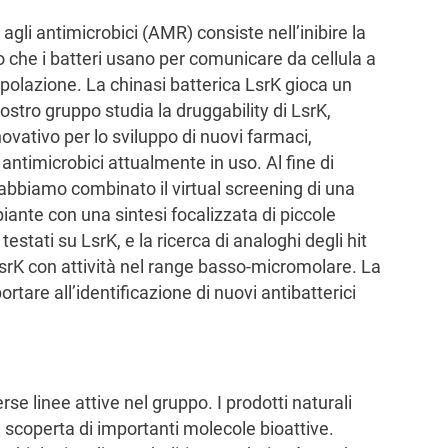
agli antimicrobici (AMR) consiste nell’inibire la
o che i batteri usano per comunicare da cellula a
opolazione. La chinasi batterica LsrK gioca un
stro gruppo studia la druggability di LsrK,
vativo per lo sviluppo di nuovi farmaci,
i antimicrobici attualmente in uso. Al fine di
K, abbiamo combinato il virtual screening di una
piante con una sintesi focalizzata di piccole
estati su LsrK, e la ricerca di analoghi degli hit
i LsrK con attività nel range basso-micromolare. La
ortare all’identificazione di nuovi antibatterici
rse linee attive nel gruppo. I prodotti naturali
 scoperta di importanti molecole bioattive.