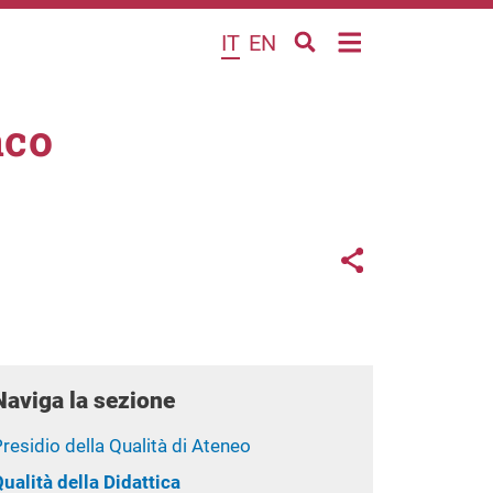
IT
EN
aco
Links con
Share button
Naviga la sezione
residio della Qualità di Ateneo
ualità della Didattica