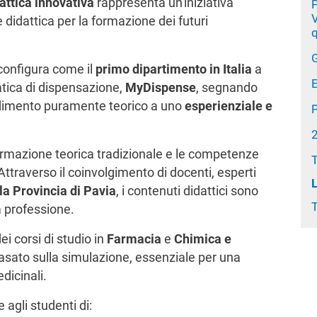
attica innovativa
rappresenta un'iniziativa
P
V
 didattica per la formazione dei futuri
q
 configura come il
primo dipartimento in Italia
a
atica di dispensazione,
MyDispense
, segnando
dimento puramente teorico a uno
esperienziale e
 formazione teorica tradizionale e le competenze
ttraverso il coinvolgimento di docenti, esperti
la Provincia di Pavia
, i contenuti didattici sono
T
a professione.
dei corsi di studio in
Farmacia
e
Chimica e
asato sulla simulazione, essenziale per una
dicinali.
 agli studenti di: