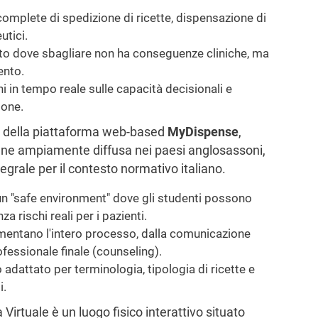
omplete di spedizione di ricette, dispensazione di
utici.
o dove sbagliare non ha conseguenze cliniche, ma
ento.
i in tempo reale sulle capacità decisionali e
ione.
ne della piattaforma web-based
MyDispense
,
ne ampiamente diffusa nei paesi anglosassoni,
egrale per il contesto normativo italiano.
 "safe environment" dove gli studenti possono
 rischi reali per i pazienti.
mentano l'intero processo, dalla comunicazione
ofessionale finale (counseling).
 adattato per terminologia, tipologia di ricette e
i.
irtuale è un luogo fisico interattivo situato