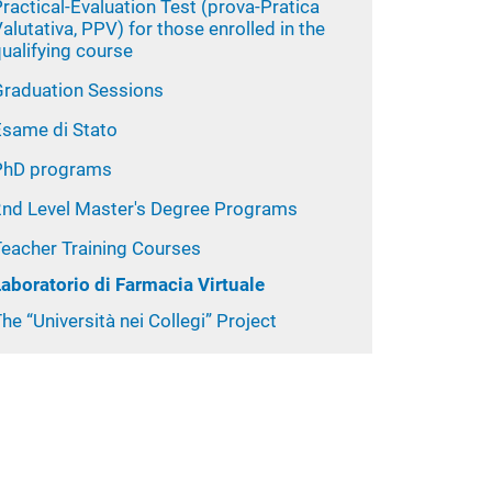
ractical-Evaluation Test (prova-Pratica
alutativa, PPV) for those enrolled in the
ualifying course
Graduation Sessions
Esame di Stato
PhD programs
2nd Level Master's Degree Programs
Teacher Training Courses
Laboratorio di Farmacia Virtuale
he “Università nei Collegi” Project