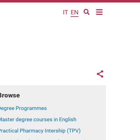
IT
EN
Links con
Share button
Browse
Degree Programmes
Master degree courses in English
Practical Pharmacy Intership (TPV)