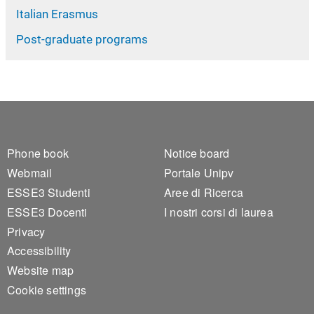
Italian Erasmus
Post-graduate programs
Footer 1
Footer 2
Phone book
Notice board
Webmail
Portale Unipv
ESSE3 Studenti
Aree di Ricerca
ESSE3 Docenti
I nostri corsi di laurea
Privacy
Accessibility
Website map
Cookie settings