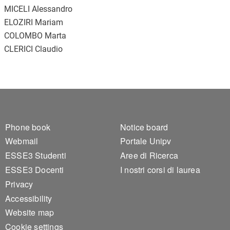
MICELI Alessandro
ELOZIRI Mariam
COLOMBO Marta
CLERICI Claudio
Footer 1
Footer 2
Phone book
Notice board
Webmail
Portale Unipv
ESSE3 Studenti
Aree di Ricerca
ESSE3 Docenti
I nostri corsi di laurea
Privacy
Accessibility
Website map
Cookie settings