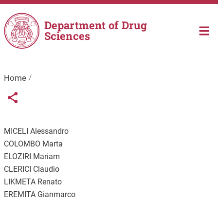
Skip to main content
Department of Drug
Sciences
Home
Links condivisione social
Share button
MICELI Alessandro
COLOMBO Marta
ELOZIRI Mariam
CLERICI Claudio
LIKMETA Renato
EREMITA Gianmarco