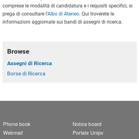
comprese le modalità di candidatura e i requisiti specifici, si
prega di consultare l'
Albo di Ateneo
. Qui troverete le
informazioni aggiornate sui bandi di assegni di ricerca.
Browse
Assegni di Ricerca
Borse di Ricerca
Footer 1
Footer 2
Phone book
Notice board
Webmail
Portale Unipv